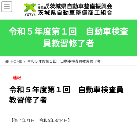
コ
ナ
ン
ビ
テ
ゲ
ン
ー
ツ
シ
令和５年度第１回 自動車検査
へ
ョ
員教習修了者
ス
ン
キ
に
ッ
移
プ
動
HOME
令和５年度第１回 自動車検査員教習修了者
―速報―
令和５年度第１回 自動車検査員
教習修了者
【修了年月日 令和5年8月4日】