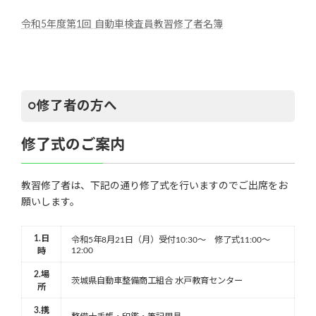
令和5年度第1回 自動車検査員教習修了者名簿
○修了者の方へ
修了式のご案内
教習修了者は、下記の通り修了式を行いますのでご出席をお
願いします。
1.日
令和5年8月21日（月）受付10:30～ 修了式11:00～
12:00
時
2.場
茨城県自動車整備商工組合 水戸教育センター
所
3.携