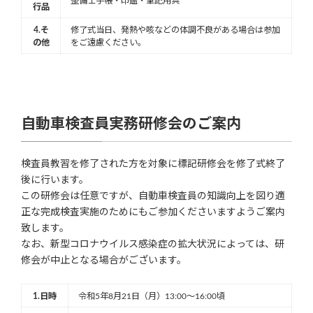
整備士手帳・印鑑・筆記用具
行品
4.そ
修了式当日、発熱や咳などの体調不良がある場合は参加
の他
をご遠慮ください。
自動車検査員実務研修会のご案内
検査員教習を修了された方を対象に標記研修会を修了式終了
後に行います。
この研修会は任意ですが、自動車検査員の知識向上を図り適
正な完成検査実施のためにもご参加くださいますようご案内
致します。
なお、新型コロナウイルス感染症の拡大状況によっては、研
修会が中止となる場合がございます。
1.日時
令和5年8月21日（月）13:00～16:00頃